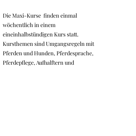
Die Maxi-Kurse finden einmal
wöchentlich in einem
eineinhalbstündigen Kurs statt.
Kursthemen sind Umgangsregeln mit
Pferden und Hunden, Pferdesprache,
Pferdepflege, Aufhalftern und
Pferdeknoten, Führen, Satteln,
Bodenarbeit, Bedürfnisse und
Lebensbedingungen der Pferde,
Hufschlagfiguren in der Reitbahn,
Sitzschule und Einführung in das
Reiten mit Zügeln. Die vermittelten
Kursinhalte haben das Ziel eines