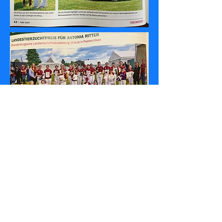
Reiten und Zucht Juni 2024
Gut Margrave
15528 Spreenhagen bei
Berlin
Kontakt
0175 5656