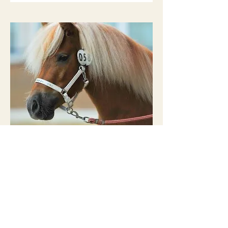
BPrSt u. StPrSt. Balia aus
dem Spessart
Deutsches Partbred Shetlandpony
Mehr lesen