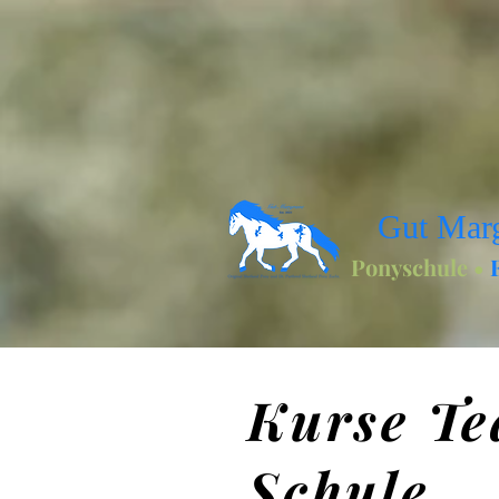
Gut Mar
Ponyschule •
Kurse T
Schule