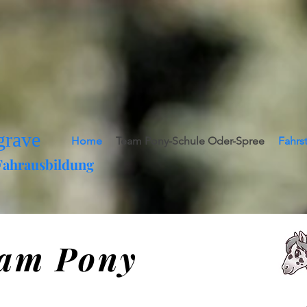
grave
Home
Team Pony-Schule Oder-Spree
Fahrs
Fahrausbildung
eam Pony