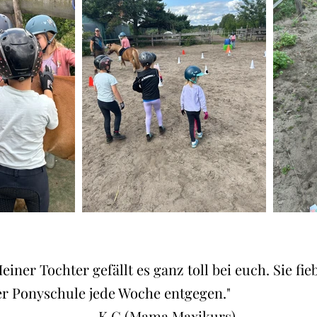
einer Tochter gefällt es ganz toll bei euch. Sie fie
er Ponyschule jede Woche entgegen."
K.G (Mama Maxikurs)