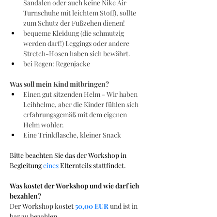
Sandalen oder auch keine Nike Air 
Turnschuhe mit leichtem Stoff), sollte 
zum Schutz der Fußzehen dienen!
bequeme Kleidung (die schmutzig 
werden darf!) Leggings oder andere 
Stretch-Hosen haben sich bewährt.
bei Regen: Regenjacke
Was soll mein Kind mitbringen?
Einen gut sitzenden Helm - Wir haben 
Leihhelme, aber die Kinder fühlen sich 
erfahrungsgemäß mit dem eigenen 
Helm wohler.
Eine Trinkflasche, kleiner Snack
Bitte beachten Sie das der Workshop in 
Begleitung 
eines
 Elternteils stattfindet.
Was kostet der Workshop und wie darf ich 
bezahlen?
Der Workshop kostet 
50,00 EUR
und ist
in 
bar zu bezahlen.