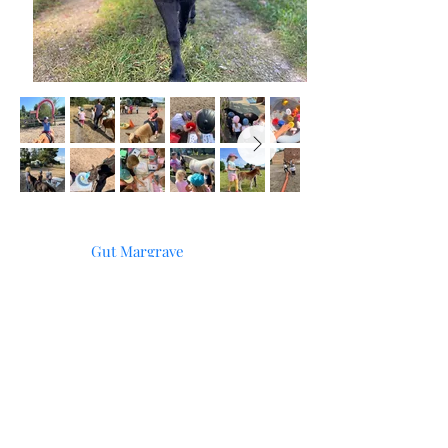
Gut Margrave
15528 Spreenhagen bei
Berlin
Kontakt
0175 5656
8150
Öffnungszeiten