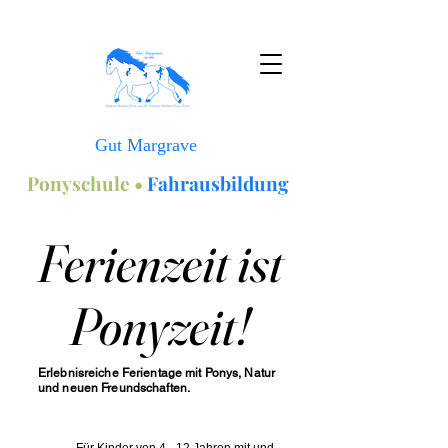
Gut Margrave
Ponyschule •
Fahrausbildung
Ferienzeit ist
Ferienzeit ist
Ponyzeit!
Ponyzeit!
Erlebnisreiche Ferientage mit Ponys, Natur
und neuen Freundschaften.
Für Kinder von 4 - 12 Jahren mit und